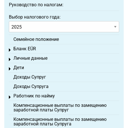
Руководство по налогам:
Выбор налогового года:
Семейное положение
Бланк EÜR
Toggle menu
Личные данные
Toggle menu
Дети
Toggle menu
Доходы Супруг
Доходы Супруга
Работник по найму
Toggle menu
Компенсационные выплаты по замещению
заработной платы Супруг
Компенсационные выплаты по замещению
заработной платы Супруга