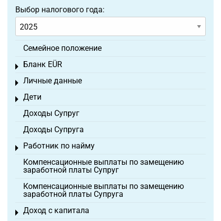
Выбор налогового года:
Семейное положение
Бланк EÜR
Toggle menu
Личные данные
Toggle menu
Дети
Toggle menu
Доходы Супруг
Доходы Супруга
Работник по найму
Toggle menu
Компенсационные выплаты по замещению
заработной платы Супруг
Компенсационные выплаты по замещению
заработной платы Супруга
Доход с капитала
Toggle menu