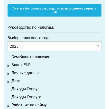
Скачать бесплатное руководство по программе в формате
.pdf
Руководство по налогам:
Выбор налогового года:
Семейное положение
Бланк EÜR
Toggle menu
Личные данные
Toggle menu
Дети
Toggle menu
Доходы Супруг
Доходы Супруга
Работник по найму
Toggle menu