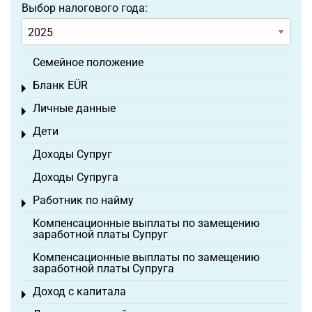
Выбор налогового года:
Семейное положение
Бланк EÜR
Toggle menu
Личные данные
Toggle menu
Дети
Toggle menu
Доходы Супруг
Доходы Супруга
Работник по найму
Toggle menu
Компенсационные выплаты по замещению
заработной платы Супруг
Компенсационные выплаты по замещению
заработной платы Супруга
Доход с капитала
Toggle menu