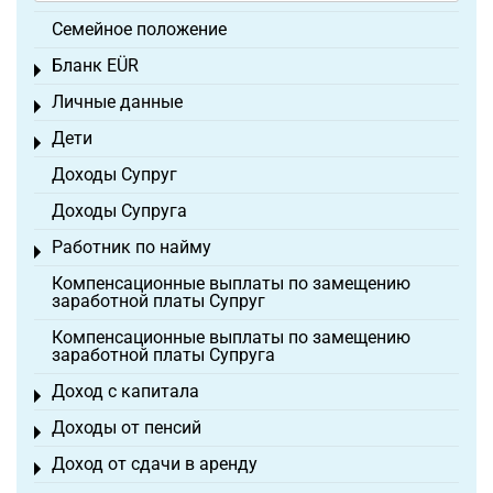
Семейное положение
Бланк EÜR
Toggle menu
Личные данные
Toggle menu
Дети
Toggle menu
Доходы Супруг
Доходы Супруга
Работник по найму
Toggle menu
Компенсационные выплаты по замещению
заработной платы Супруг
Компенсационные выплаты по замещению
заработной платы Супруга
Доход с капитала
Toggle menu
Доходы от пенсий
Toggle menu
Доход от сдачи в аренду
Toggle menu