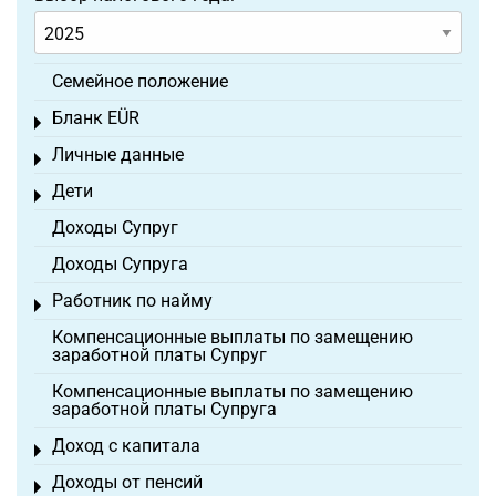
Семейное положение
Бланк EÜR
Toggle menu
Личные данные
Toggle menu
Дети
Toggle menu
Доходы Супруг
Доходы Супруга
Работник по найму
Toggle menu
Компенсационные выплаты по замещению
заработной платы Супруг
Компенсационные выплаты по замещению
заработной платы Супруга
Доход с капитала
Toggle menu
Доходы от пенсий
Toggle menu