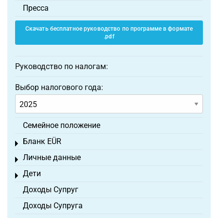
Пресса
Скачать бесплатное руководство по программе в формате
.pdf
Руководство по налогам:
Выбор налогового года:
Семейное положение
Бланк EÜR
Toggle menu
Личные данные
Toggle menu
Дети
Toggle menu
Доходы Супруг
Доходы Супруга