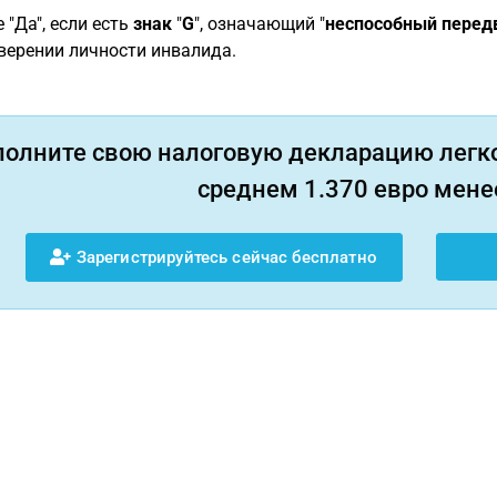
 "Да", если есть
знак
"
G
", означающий "
неспособный перед
верении личности инвалида.
полните свою налоговую декларацию легко
среднем 1.370 евро менее
Зарегистрируйтесь сейчас бесплатно