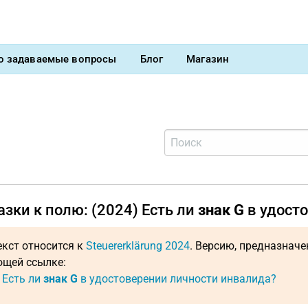
о задаваемые вопросы
Блог
Магазин
зки к полю: (2024) Есть ли
знак G
в удост
екст относится к
Steuererklärung 2024
. Версию, предназнач
щей ссылке:
: Есть ли
знак G
в удостоверении личности инвалида?