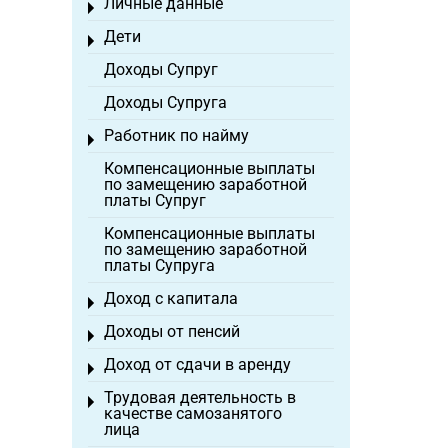
Личные данные
Toggle menu
Дети
Toggle menu
Доходы Супруг
Доходы Супруга
Работник по найму
Toggle menu
Компенсационные выплаты
по замещению заработной
платы Супруг
Компенсационные выплаты
по замещению заработной
платы Супруга
Доход с капитала
Toggle menu
Доходы от пенсий
Toggle menu
Доход от сдачи в аренду
Toggle menu
Трудовая деятельность в
Toggle menu
качестве самозанятого
лица