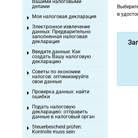
Вашими налоговыми
делами
Выберите
в удосто
Моя налоговая декларация
Toggle menu
Электронное извлечение
Toggle menu
данных: Предварительно
заполненная налоговая
декларация
За
Введите данные: Как
Toggle menu
создать Вашу налоговую
декларацию
Советы по экономии
Toggle menu
налогов: оптимизируйте
свои данные
Проверка данных: найти
Toggle menu
ошибки
Подать налоговую
Toggle menu
декларацию: отправить
данные в налоговый орган
Steuerbescheid prüfen:
Toggle menu
Kontrolle muss sein