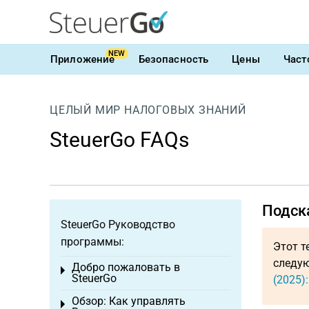
NEW
Приложение
Безопасность
Цены
Част
ЦЕЛЫЙ МИР НАЛОГОВЫХ ЗНАНИЙ
SteuerGo FAQs
Подска
SteuerGo Руководство
программы:
Этот т
следую
Добро пожаловать в
Toggle menu
SteuerGo
(2025)
Обзор: Как управлять
Toggle menu