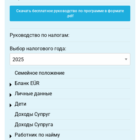
Скачать бесплатное руководство по программе в формате
.pdf
Руководство по налогам:
Выбор налогового года:
Семейное положение
Бланк EÜR
Toggle menu
Личные данные
Toggle menu
Дети
Toggle menu
Доходы Супруг
Доходы Супруга
Работник по найму
Toggle menu