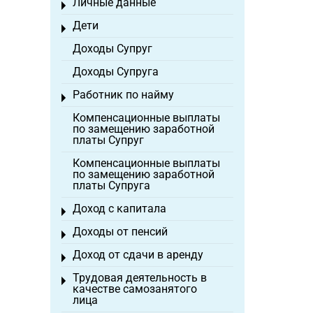
Личные данные
Toggle menu
Дети
Toggle menu
Доходы Супруг
Доходы Супруга
Работник по найму
Toggle menu
Компенсационные выплаты
по замещению заработной
платы Супруг
Компенсационные выплаты
по замещению заработной
платы Супруга
Доход с капитала
Toggle menu
Доходы от пенсий
Toggle menu
Доход от сдачи в аренду
Toggle menu
Трудовая деятельность в
Toggle menu
качестве самозанятого
лица