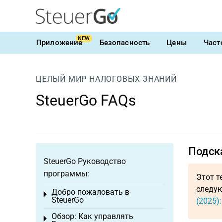
NEW
Приложение
Безопасность
Цены
Част
ЦЕЛЫЙ МИР НАЛОГОВЫХ ЗНАНИЙ
SteuerGo FAQs
Подска
SteuerGo Руководство
программы:
Этот т
следую
Добро пожаловать в
Toggle menu
SteuerGo
(2025)
Обзор: Как управлять
Toggle menu