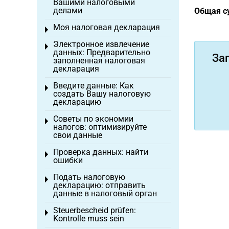
Вашими налоговыми
делами
Общая су
Моя налоговая декларация
Toggle menu
Электронное извлечение
Toggle menu
данных: Предварительно
За
заполненная налоговая
декларация
Введите данные: Как
Toggle menu
создать Вашу налоговую
декларацию
Советы по экономии
Toggle menu
налогов: оптимизируйте
свои данные
Проверка данных: найти
Toggle menu
ошибки
Подать налоговую
Toggle menu
декларацию: отправить
данные в налоговый орган
Steuerbescheid prüfen:
Toggle menu
Kontrolle muss sein