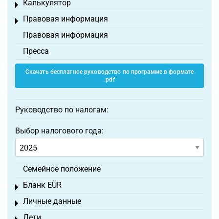
Калькулятор
Toggle menu
Правовая информация
Toggle menu
Правовая информация
Пресса
Скачать бесплатное руководство по программе в формате
.pdf
Руководство по налогам:
Выбор налогового года:
Семейное положение
Бланк EÜR
Toggle menu
Личные данные
Toggle menu
Дети