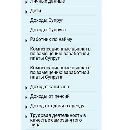
Личные данные
Toggle menu
Дети
Toggle menu
Доходы Супруг
Доходы Супруга
Работник по найму
Toggle menu
Компенсационные выплаты
по замещению заработной
платы Супруг
Компенсационные выплаты
по замещению заработной
платы Супруга
Доход с капитала
Toggle menu
Доходы от пенсий
Toggle menu
Доход от сдачи в аренду
Toggle menu
Трудовая деятельность в
Toggle menu
качестве самозанятого
лица