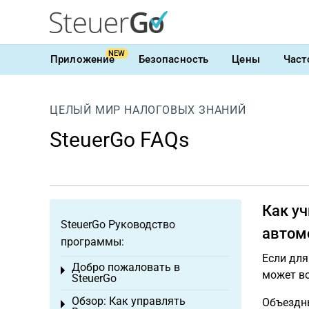
NEW
Приложение
Безопасность
Цены
Част
ЦЕЛЫЙ МИР НАЛОГОВЫХ ЗНАНИЙ
SteuerGo FAQs
Как у
SteuerGo Руководство
автом
программы:
Если для
Добро пожаловать в
Toggle menu
может в
SteuerGo
Обзор: Как управлять
Объездны
Toggle menu