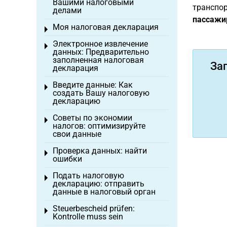
Вашими налоговыми
транспо
делами
пассажи
Моя налоговая декларация
Toggle menu
Электронное извлечение
Toggle menu
данных: Предварительно
заполненная налоговая
За
декларация
Введите данные: Как
Toggle menu
создать Вашу налоговую
декларацию
Советы по экономии
Toggle menu
налогов: оптимизируйте
свои данные
Проверка данных: найти
Toggle menu
ошибки
Подать налоговую
Toggle menu
декларацию: отправить
данные в налоговый орган
Steuerbescheid prüfen:
Toggle menu
Kontrolle muss sein