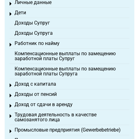
Личные данные
Toggle menu
Дети
Toggle menu
Доходы Супруг
Доходы Супруга
Работник по найму
Toggle menu
Компенсационные выплаты по замещению
заработной платы Супруг
Компенсационные выплаты по замещению
заработной платы Супруга
Доход с капитала
Toggle menu
Доходы от пенсий
Toggle menu
Доход от сдачи в аренду
Toggle menu
Трудовая деятельность в качестве
Toggle menu
самозанятого лица
Промысловые предприятия (Gewerbebetriebe)
Toggle menu