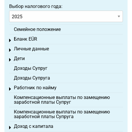
Выбор налогового года:
Семейное положение
Бланк EÜR
Toggle menu
Личные данные
Toggle menu
Дети
Toggle menu
Доходы Супруг
Доходы Супруга
Работник по найму
Toggle menu
Компенсационные выплаты по замещению
заработной платы Супруг
Компенсационные выплаты по замещению
заработной платы Супруга
Доход с капитала
Toggle menu