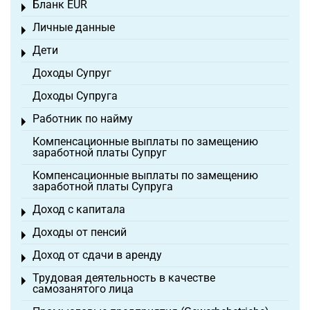
Бланк EÜR
Toggle menu
Личные данные
Toggle menu
Дети
Toggle menu
Доходы Супруг
Доходы Супруга
Работник по найму
Toggle menu
Компенсационные выплаты по замещению
заработной платы Супруг
Компенсационные выплаты по замещению
заработной платы Супруга
Доход с капитала
Toggle menu
Доходы от пенсий
Toggle menu
Доход от сдачи в аренду
Toggle menu
Трудовая деятельность в качестве
Toggle menu
самозанятого лица