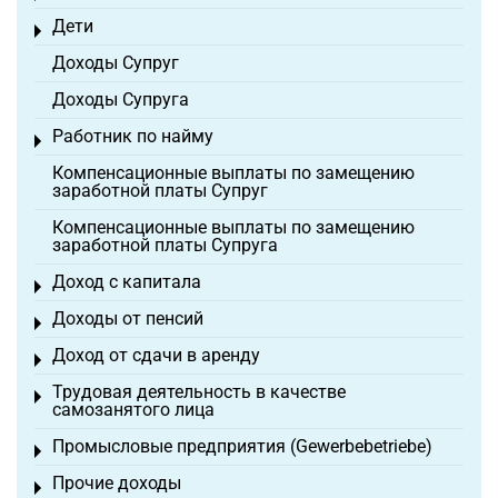
Дети
Toggle menu
Доходы Супруг
Доходы Супруга
Работник по найму
Toggle menu
Компенсационные выплаты по замещению
заработной платы Супруг
Компенсационные выплаты по замещению
заработной платы Супруга
Доход с капитала
Toggle menu
Доходы от пенсий
Toggle menu
Доход от сдачи в аренду
Toggle menu
Трудовая деятельность в качестве
Toggle menu
самозанятого лица
Промысловые предприятия (Gewerbebetriebe)
Toggle menu
Прочие доходы
Toggle menu