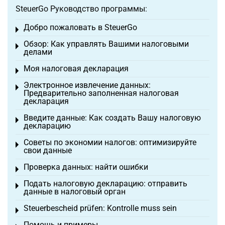
SteuerGo Руководство программы:
Добро пожаловать в SteuerGo
Toggle menu
Обзор: Как управлять Вашими налоговыми
Toggle menu
делами
Моя налоговая декларация
Toggle menu
Электронное извлечение данных:
Toggle menu
Предварительно заполненная налоговая
декларация
Введите данные: Как создать Вашу налоговую
Toggle menu
декларацию
Советы по экономии налогов: оптимизируйте
Toggle menu
свои данные
Проверка данных: найти ошибки
Toggle menu
Подать налоговую декларацию: отправить
Toggle menu
данные в налоговый орган
Steuerbescheid prüfen: Kontrolle muss sein
Toggle menu
Помощь и примеры