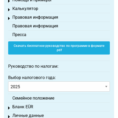
Toggle menu
Калькулятор
Toggle menu
Правовая информация
Toggle menu
Правовая информация
Пресса
Скачать бесплатное руководство по программе в формате
.pdf
Руководство по налогам:
Выбор налогового года:
Семейное положение
Бланк EÜR
Toggle menu
Личные данные
Toggle menu