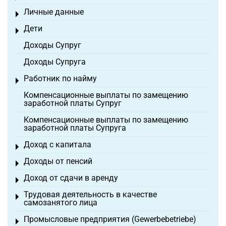
Личные данные
Toggle menu
Дети
Toggle menu
Доходы Супруг
Доходы Супруга
Работник по найму
Toggle menu
Компенсационные выплаты по замещению
заработной платы Супруг
Компенсационные выплаты по замещению
заработной платы Супруга
Доход с капитала
Toggle menu
Доходы от пенсий
Toggle menu
Доход от сдачи в аренду
Toggle menu
Трудовая деятельность в качестве
Toggle menu
самозанятого лица
Промысловые предприятия (Gewerbebetriebe)
Toggle menu