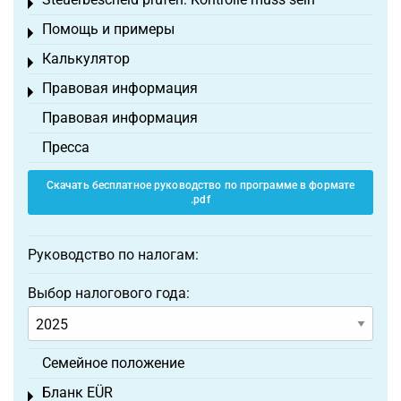
Toggle menu
Помощь и примеры
Toggle menu
Калькулятор
Toggle menu
Правовая информация
Toggle menu
Правовая информация
Пресса
Скачать бесплатное руководство по программе в формате
.pdf
Руководство по налогам:
Выбор налогового года:
Семейное положение
Бланк EÜR
Toggle menu