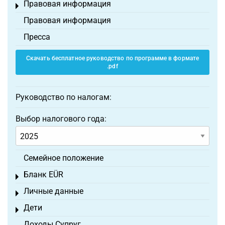
Правовая информация
Toggle menu
Правовая информация
Пресса
Скачать бесплатное руководство по программе в формате
.pdf
Руководство по налогам:
Выбор налогового года:
Семейное положение
Бланк EÜR
Toggle menu
Личные данные
Toggle menu
Дети
Toggle menu
Доходы Супруг