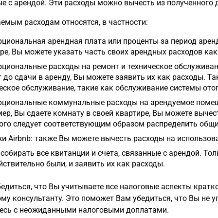
е с арендой. Эти расходы можно вычесть из полученного 
емым расходам относятся, в частности:
циональная арендная плата или проценты за период аренды
ре, Вы можете указать часть своих арендных расходов как
циональные расходы на ремонт и техническое обслуживан
 до сдачи в аренду, Вы можете заявить их как расходы. Т
еское обслуживание, такие как обслуживание системы ото
циональные коммунальные расходы на арендуемое помещени
ер, Вы сдаете комнату в своей квартире, Вы можете выче
ого следует соответствующим образом распределить общие
и Airbnb: также Вы можете вычесть расходы на использов
собирать все квитанции и счета, связанные с арендой. Тол
йствительно были, и заявить их как расходы.
едиться, что Вы учитываете все налоговые аспекты кратк
му консультанту. Это поможет Вам убедиться, что Вы не 
тесь с неожиданными налоговыми доплатами.