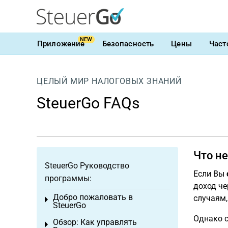
NEW
Приложение
Безопасность
Цены
Част
ЦЕЛЫЙ МИР НАЛОГОВЫХ ЗНАНИЙ
SteuerGo FAQs
Что не
SteuerGo Руководство
Если Вы
программы:
доход че
Добро пожаловать в
случаям,
Toggle menu
SteuerGo
Однако с
Обзор: Как управлять
Toggle menu