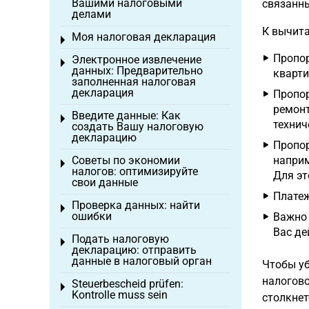
Вашими налоговыми
связанны
делами
К вычита
Моя налоговая декларация
Toggle menu
Пропор
Электронное извлечение
Toggle menu
данных: Предварительно
кварти
заполненная налоговая
декларация
Пропор
ремонт
Введите данные: Как
Toggle menu
технич
создать Вашу налоговую
декларацию
Пропор
Советы по экономии
наприм
Toggle menu
налогов: оптимизируйте
Для эт
свои данные
Платеж
Проверка данных: найти
Toggle menu
ошибки
Важно 
Вас де
Подать налоговую
Toggle menu
декларацию: отправить
данные в налоговый орган
Чтобы уб
налогово
Steuerbescheid prüfen:
Toggle menu
Kontrolle muss sein
столкне