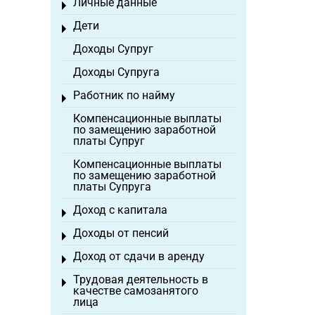
Личные данные
Toggle menu
Дети
Toggle menu
Доходы Супруг
Доходы Супруга
Работник по найму
Toggle menu
Компенсационные выплаты
по замещению заработной
платы Супруг
Компенсационные выплаты
по замещению заработной
платы Супруга
Доход с капитала
Toggle menu
Доходы от пенсий
Toggle menu
Доход от сдачи в аренду
Toggle menu
Трудовая деятельность в
Toggle menu
качестве самозанятого
лица