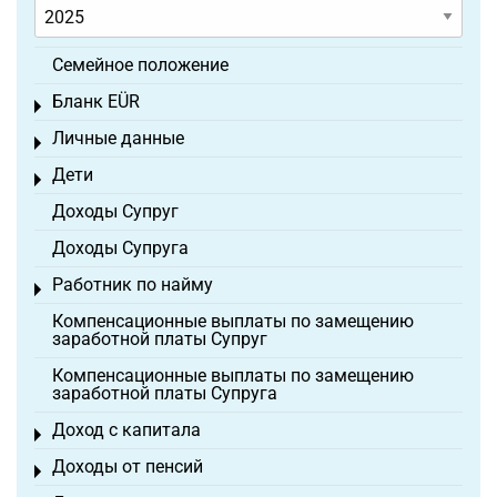
Семейное положение
Бланк EÜR
Toggle menu
Личные данные
Toggle menu
Дети
Toggle menu
Доходы Супруг
Доходы Супруга
Работник по найму
Toggle menu
Компенсационные выплаты по замещению
заработной платы Супруг
Компенсационные выплаты по замещению
заработной платы Супруга
Доход с капитала
Toggle menu
Доходы от пенсий
Toggle menu