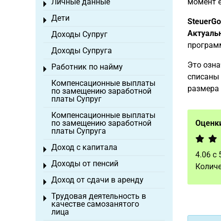
Личные данные
момент е
Toggle menu
Дети
Toggle menu
SteuerGo
Актуаль
Доходы Супруг
программ
Доходы Супруга
Это озна
Работник по найму
Toggle menu
списаны 
Компенсационные выплаты
размера 
по замещению заработной
платы Супруг
Компенсационные выплаты
по замещению заработной
Оценки
платы Супруга
Доход с капитала
Toggle menu
4.06
с
Доходы от пенсий
Toggle menu
Количе
Доход от сдачи в аренду
Toggle menu
Трудовая деятельность в
Toggle menu
качестве самозанятого
лица