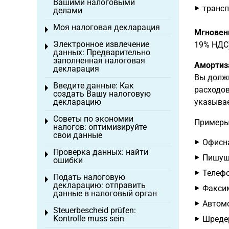
Вашими налоговыми
трансп
делами
Моя налоговая декларация
Toggle menu
Мгновен
Электронное извлечение
19% НДС)
Toggle menu
данных: Предварительно
заполненная налоговая
Амортиза
декларация
Вы долж
Введите данные: Как
Toggle menu
расходов
создать Вашу налоговую
декларацию
указывае
Советы по экономии
Toggle menu
Примеры 
налогов: оптимизируйте
свои данные
Офисна
Проверка данных: найти
Toggle menu
Пишуща
ошибки
Телефо
Подать налоговую
Toggle menu
декларацию: отправить
Факсим
данные в налоговый орган
Автомо
Steuerbescheid prüfen:
Toggle menu
Kontrolle muss sein
Шредер