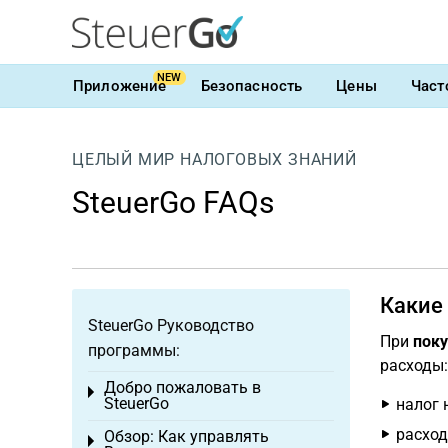
NEW
Приложение
Безопасность
Цены
Част
ЦЕЛЫЙ МИР НАЛОГОВЫХ ЗНАНИЙ
SteuerGo FAQs
Какие 
SteuerGo Руководство
При
поку
программы:
расходы:
Добро пожаловать в
Toggle menu
SteuerGo
налог 
расход
Обзор: Как управлять
Toggle menu