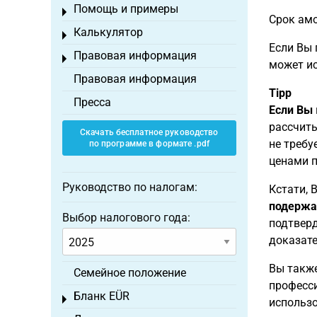
Помощь и примеры
Toggle menu
Срок амо
Калькулятор
Toggle menu
Если Вы 
Правовая информация
Toggle menu
может ис
Правовая информация
Tipp
Пресса
Если Вы
рассчиты
Скачать бесплатное руководство
не требу
по программе в формате .pdf
ценами п
Руководство по налогам:
Кстати, 
подержа
Выбор налогового года:
подтверд
доказате
Вы также
Семейное положение
професси
Бланк EÜR
Toggle menu
использо