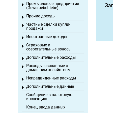
Промысловые предприятия
За
Toggle menu
(Gewerbebetriebe)
Прочие доходы
Toggle menu
Частные сделки купли-
Toggle menu
продажи
Иностранные доходы
Toggle menu
Страховые и
Toggle menu
сберегательные взносы
Дополнительные расходы
Toggle menu
Расходы, связанные с
Toggle menu
домашним хозяйством
Непредвиденные расходы
Toggle menu
Дополнительные данные
Toggle menu
Сообщение в налоговую
инспекцию
Конец ввода данных