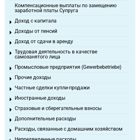
Компенсационные выплаты по замещению
заработной платы Супруга
Доход с капитала
Toggle menu
Доходы от пенсий
Toggle menu
Доход от сдачи в аренду
Toggle menu
Трудовая деятельность в качестве
Toggle menu
самозанятого лица
Промысловые предприятия (Gewerbebetriebe)
Toggle menu
Прочие доходы
Toggle menu
Частные сделки купли-продажи
Toggle menu
Иностранные доходы
Toggle menu
Страховые и сберегательные взносы
Toggle menu
Дополнительные расходы
Toggle menu
Расходы, связанные с домашним хозяйством
Toggle menu
Непредвиденные расходы