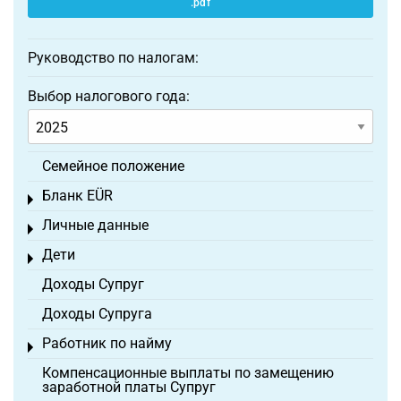
.pdf
Руководство по налогам:
Выбор налогового года:
Семейное положение
Бланк EÜR
Toggle menu
Личные данные
Toggle menu
Дети
Toggle menu
Доходы Супруг
Доходы Супруга
Работник по найму
Toggle menu
Компенсационные выплаты по замещению
заработной платы Супруг