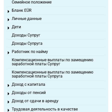
Семейное положение
Бланк EÜR
Toggle menu
Личные данные
Toggle menu
Дети
Toggle menu
Доходы Супруг
Доходы Супруга
Работник по найму
Toggle menu
Компенсационные выплаты по замещению
заработной платы Супруг
Компенсационные выплаты по замещению
заработной платы Супруга
Доход с капитала
Toggle menu
Доходы от пенсий
Toggle menu
Доход от сдачи в аренду
Toggle menu
Трудовая деятельность в качестве
Toggle menu