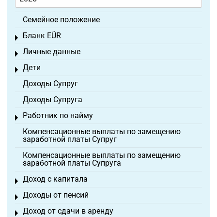
Семейное положение
Бланк EÜR
Toggle menu
Личные данные
Toggle menu
Дети
Toggle menu
Доходы Супруг
Доходы Супруга
Работник по найму
Toggle menu
Компенсационные выплаты по замещению
заработной платы Супруг
Компенсационные выплаты по замещению
заработной платы Супруга
Доход с капитала
Toggle menu
Доходы от пенсий
Toggle menu
Доход от сдачи в аренду
Toggle menu