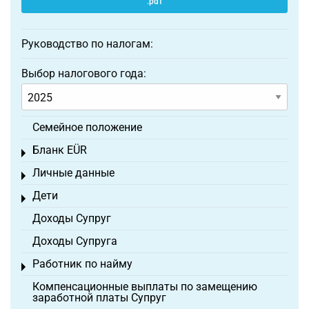
.pdf
Руководство по налогам:
Выбор налогового года:
Семейное положение
Бланк EÜR
Toggle menu
Личные данные
Toggle menu
Дети
Toggle menu
Доходы Супруг
Доходы Супруга
Работник по найму
Toggle menu
Компенсационные выплаты по замещению
заработной платы Супруг