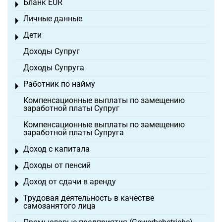
Бланк EÜR
Toggle menu
Личные данные
Toggle menu
Дети
Toggle menu
Доходы Супруг
Доходы Супруга
Работник по найму
Toggle menu
Компенсационные выплаты по замещению
заработной платы Супруг
Компенсационные выплаты по замещению
заработной платы Супруга
Доход с капитала
Toggle menu
Доходы от пенсий
Toggle menu
Доход от сдачи в аренду
Toggle menu
Трудовая деятельность в качестве
Toggle menu
самозанятого лица