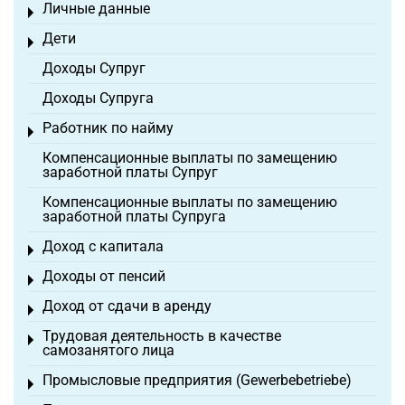
Личные данные
Toggle menu
Дети
Toggle menu
Доходы Супруг
Доходы Супруга
Работник по найму
Toggle menu
Компенсационные выплаты по замещению
заработной платы Супруг
Компенсационные выплаты по замещению
заработной платы Супруга
Доход с капитала
Toggle menu
Доходы от пенсий
Toggle menu
Доход от сдачи в аренду
Toggle menu
Трудовая деятельность в качестве
Toggle menu
самозанятого лица
Промысловые предприятия (Gewerbebetriebe)
Toggle menu