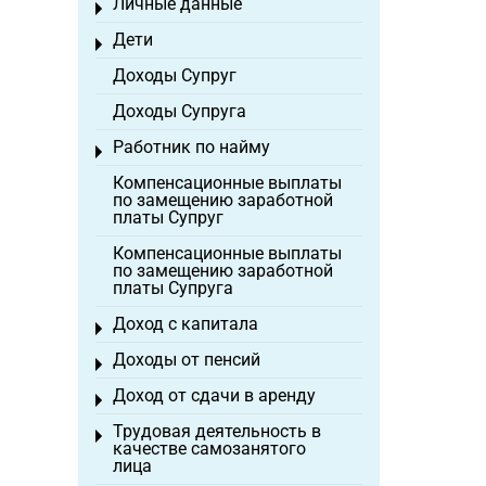
Личные данные
Toggle menu
Дети
Toggle menu
Доходы Супруг
Доходы Супруга
Работник по найму
Toggle menu
Компенсационные выплаты
по замещению заработной
платы Супруг
Компенсационные выплаты
по замещению заработной
платы Супруга
Доход с капитала
Toggle menu
Доходы от пенсий
Toggle menu
Доход от сдачи в аренду
Toggle menu
Трудовая деятельность в
Toggle menu
качестве самозанятого
лица