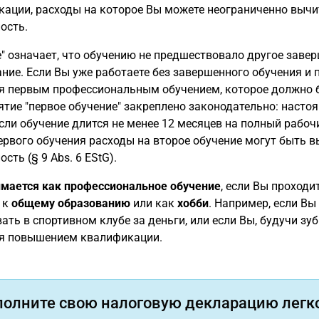
ации, расходы на которое Вы можете неограниченно вычи
ость.
" означает, что обучению не предшествовало другое заве
ние. Если Вы уже работаете без завершенного обучения и
я первым профессиональным обучением, которое должно б
ятие "первое обучение" закреплено законодательно: насто
если обучение длится не менее 12 месяцев на полный рабо
ервого обучения расходы на второе обучение могут быть 
сть (§ 9 Abs. 6 EStG).
имается как профессиональное обучение
, если Вы проходи
 к
общему образованию
или как
хобби
. Например, если Вы
ать в спортивном клубе за деньги, или если Вы, будучи зу
ся повышением квалификации.
полните свою налоговую декларацию легко