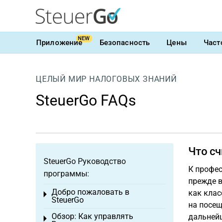
NEW
Приложение
Безопасность
Цены
Част
ЦЕЛЫЙ МИР НАЛОГОВЫХ ЗНАНИЙ
SteuerGo FAQs
Что с
SteuerGo Руководство
К профес
программы:
прежде 
Добро пожаловать в
как клас
Toggle menu
SteuerGo
на посещ
Обзор: Как управлять
дальней
Toggle menu