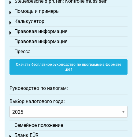
Steuerbescheid prüfen: Kontrolle muss sein
Toggle menu
Помощь и примеры
Toggle menu
Калькулятор
Toggle menu
Правовая информация
Toggle menu
Правовая информация
Пресса
Скачать бесплатное руководство по программе в формате
.pdf
Руководство по налогам:
Выбор налогового года:
Семейное положение
Бланк EÜR