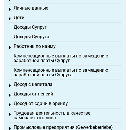
Toggle menu
Личные данные
Toggle menu
Дети
Toggle menu
Доходы Супруг
Доходы Супруга
Работник по найму
Toggle menu
Компенсационные выплаты по замещению
заработной платы Супруг
Компенсационные выплаты по замещению
заработной платы Супруга
Доход с капитала
Toggle menu
Доходы от пенсий
Toggle menu
Доход от сдачи в аренду
Toggle menu
Трудовая деятельность в качестве
Toggle menu
самозанятого лица
Промысловые предприятия (Gewerbebetriebe)
Toggle menu