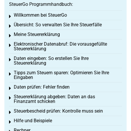
SteuerGo Programmhandbuch:
Willkommen bei SteuerGo
Toggle menu
Übersicht: So verwalten Sie Ihre Steuerfälle
Toggle menu
Meine Steuererklärung
Toggle menu
Elektronischer Datenabruf: Die vorausgefüllte
Toggle menu
Steuererklärung
Daten eingeben: So erstellen Sie Ihre
Toggle menu
Steuererklärung
Tipps zum Steuern sparen: Optimieren Sie Ihre
Toggle menu
Eingaben
Daten prüfen: Fehler finden
Toggle menu
Steuererklärung abgeben: Daten an das
Toggle menu
Finanzamt schicken
Steuerbescheid prüfen: Kontrolle muss sein
Toggle menu
Hilfe und Beispiele
Toggle menu
Rechner