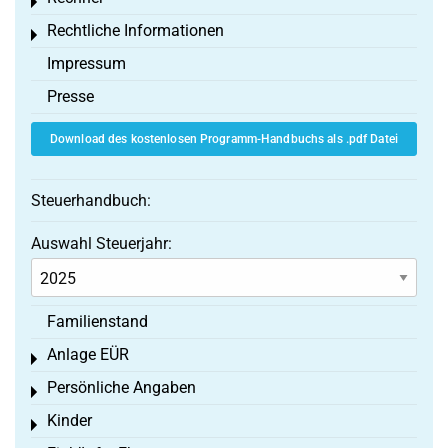
Toggle menu
Rechtliche Informationen
Toggle menu
Impressum
Presse
Download des kostenlosen Programm-Handbuchs als .pdf Datei
Steuerhandbuch:
Auswahl Steuerjahr:
Familienstand
Anlage EÜR
Toggle menu
Persönliche Angaben
Toggle menu
Kinder
Toggle menu