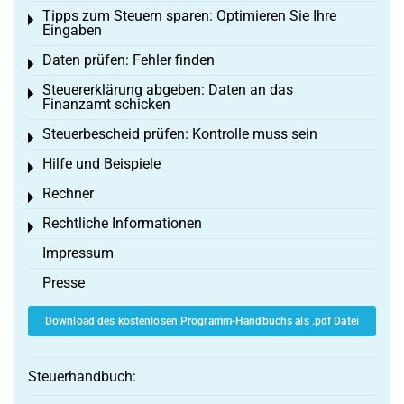
Tipps zum Steuern sparen: Optimieren Sie Ihre
Toggle menu
Eingaben
Daten prüfen: Fehler finden
Toggle menu
Steuererklärung abgeben: Daten an das
Toggle menu
Finanzamt schicken
Steuerbescheid prüfen: Kontrolle muss sein
Toggle menu
Hilfe und Beispiele
Toggle menu
Rechner
Toggle menu
Rechtliche Informationen
Toggle menu
Impressum
Presse
Download des kostenlosen Programm-Handbuchs als .pdf Datei
Steuerhandbuch: