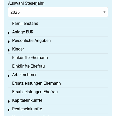
Auswahl Steuerjahr:
Familienstand
Anlage EÜR
Toggle menu
Persönliche Angaben
Toggle menu
Kinder
Toggle menu
Einkünfte Ehemann
Einkünfte Ehefrau
Arbeitnehmer
Toggle menu
Ersatzleistungen Ehemann
Ersatzleistungen Ehefrau
Kapitaleinkünfte
Toggle menu
Renteneinkünfte
Toggle menu