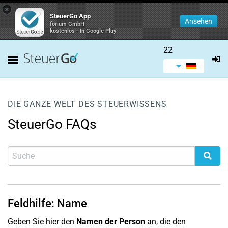
×
SteuerGo App
Ansehen
forium GmbH
kostenlos - In Google Play
22
DIE GANZE WELT DES STEUERWISSENS
SteuerGo FAQs
Feldhilfe: Name
Geben Sie hier den
Namen der Person
an, die den