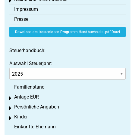
Toggle menu
Impressum
Presse
Download des kostenlosen Programm-Handbuchs als .pdf Datei
Steuerhandbuch:
Auswahl Steuerjahr:
Familienstand
Anlage EÜR
Toggle menu
Persönliche Angaben
Toggle menu
Kinder
Toggle menu
Einkünfte Ehemann