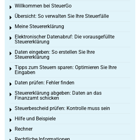
Willkommen bei SteuerGo
Toggle menu
Übersicht: So verwalten Sie Ihre Steuerfälle
Toggle menu
Meine Steuererklärung
Toggle menu
Elektronischer Datenabruf: Die vorausgefüllte
Toggle menu
Steuererklärung
Daten eingeben: So erstellen Sie Ihre
Toggle menu
Steuererklärung
Tipps zum Steuern sparen: Optimieren Sie Ihre
Toggle menu
Eingaben
Daten prüfen: Fehler finden
Toggle menu
Steuererklärung abgeben: Daten an das
Toggle menu
Finanzamt schicken
Steuerbescheid prüfen: Kontrolle muss sein
Toggle menu
Hilfe und Beispiele
Toggle menu
Rechner
Toggle menu
Rechtliche Informationen