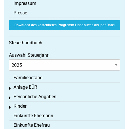
Impressum
Presse
Download des kostenlosen Programm-Handbuchs als .pdf Datei
Steuerhandbuch:
Auswahl Steuerjahr:
Familienstand
Anlage EÜR
Toggle menu
Persönliche Angaben
Toggle menu
Kinder
Toggle menu
Einkünfte Ehemann
Einkünfte Ehefrau