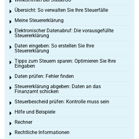
Toggle menu
Übersicht: So verwalten Sie Ihre Steuerfälle
Toggle menu
Meine Steuererklärung
Toggle menu
Elektronischer Datenabruf: Die vorausgefüllte
Toggle menu
Steuererklärung
Daten eingeben: So erstellen Sie Ihre
Toggle menu
Steuererklärung
Tipps zum Steuern sparen: Optimieren Sie Ihre
Toggle menu
Eingaben
Daten prüfen: Fehler finden
Toggle menu
Steuererklärung abgeben: Daten an das
Toggle menu
Finanzamt schicken
Steuerbescheid prüfen: Kontrolle muss sein
Toggle menu
Hilfe und Beispiele
Toggle menu
Rechner
Toggle menu
Rechtliche Informationen
Toggle menu