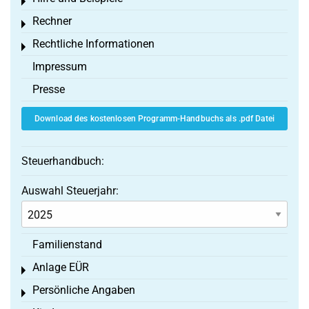
Toggle menu
Rechner
Toggle menu
Rechtliche Informationen
Toggle menu
Impressum
Presse
Download des kostenlosen Programm-Handbuchs als .pdf Datei
Steuerhandbuch:
Auswahl Steuerjahr:
Familienstand
Anlage EÜR
Toggle menu
Persönliche Angaben
Toggle menu