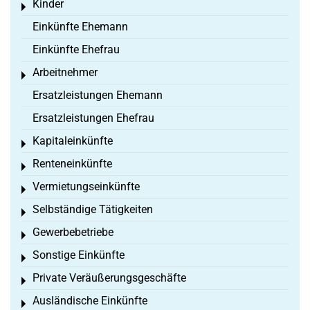
Kinder
Toggle menu
Einkünfte Ehemann
Einkünfte Ehefrau
Arbeitnehmer
Toggle menu
Ersatzleistungen Ehemann
Ersatzleistungen Ehefrau
Kapitaleinkünfte
Toggle menu
Renteneinkünfte
Toggle menu
Vermietungseinkünfte
Toggle menu
Selbständige Tätigkeiten
Toggle menu
Gewerbebetriebe
Toggle menu
Sonstige Einkünfte
Toggle menu
Private Veräußerungsgeschäfte
Toggle menu
Ausländische Einkünfte
Toggle menu