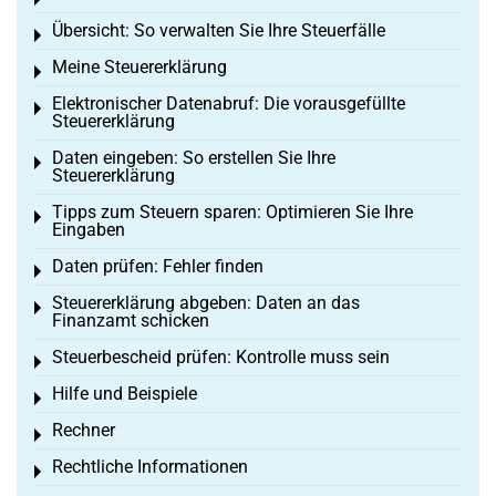
Toggle menu
Übersicht: So verwalten Sie Ihre Steuerfälle
Toggle menu
Meine Steuererklärung
Toggle menu
Elektronischer Datenabruf: Die vorausgefüllte
Toggle menu
Steuererklärung
Daten eingeben: So erstellen Sie Ihre
Toggle menu
Steuererklärung
Tipps zum Steuern sparen: Optimieren Sie Ihre
Toggle menu
Eingaben
Daten prüfen: Fehler finden
Toggle menu
Steuererklärung abgeben: Daten an das
Toggle menu
Finanzamt schicken
Steuerbescheid prüfen: Kontrolle muss sein
Toggle menu
Hilfe und Beispiele
Toggle menu
Rechner
Toggle menu
Rechtliche Informationen
Toggle menu