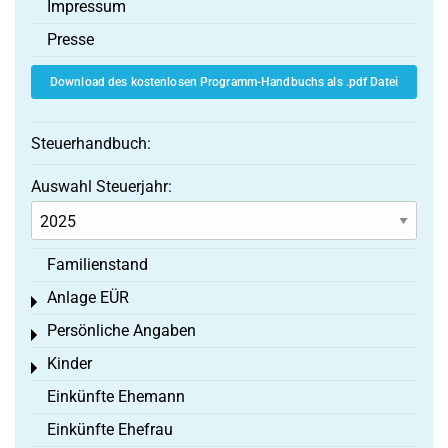
Impressum
Presse
Download des kostenlosen Programm-Handbuchs als .pdf Datei
Steuerhandbuch:
Auswahl Steuerjahr:
Familienstand
Anlage EÜR
Toggle menu
Persönliche Angaben
Toggle menu
Kinder
Toggle menu
Einkünfte Ehemann
Einkünfte Ehefrau