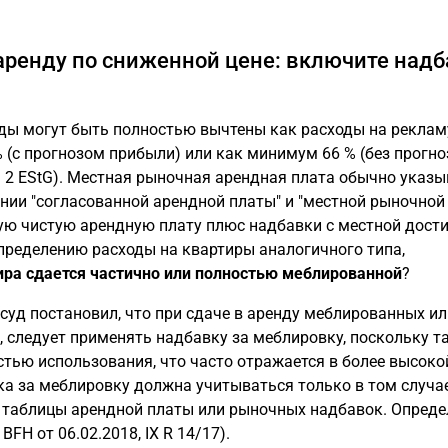
аренду по сниженной цене: включите надб
ды могут быть полностью вычтены как расходы на рекламу
 (с прогнозом прибыли) или как минимум 66 % (без прогно
. 2 EStG). Местная рыночная арендная плата обычно указы
ении "согласованной арендной платы" и "местной рыночной
ную чистую арендную плату плюс надбавки с местной дос
пределению расходы на квартиры аналогичного типа,
ира сдается частично или полностью меблированной
?
уд постановил, что при сдаче в аренду меблированных ил
, следует применять надбавку за меблировку, поскольку т
тью использования, что часто отражается в более высоко
ка за меблировку должна учитываться только в том случае
й таблицы арендной платы или рыночных надбавок. Опреде
FH от 06.02.2018, IX R 14/17).