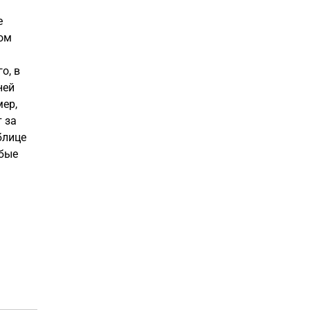
е
ном
о, в
ней
мер,
т за
блице
обые