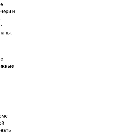
не
очери и
.
е
наны,
ую
ежные
доме
ой
овать