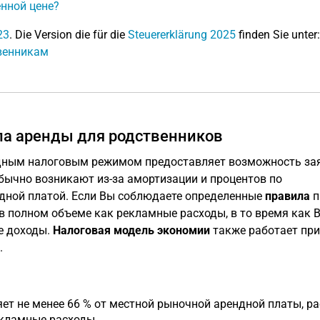
нной цене?
23
. Die Version die für die
Steuererklärung 2025
finden Sie unter:
твенникам
ла аренды для родственников
дным налоговым режимом предоставляет возможность за
обычно возникают из-за амортизации и процентов по
ндной платой. Если Вы соблюдаете определенные
правила
п
 в полном объеме как рекламные расходы, в то время как 
е доходы.
Налоговая модель экономии
также работает при
.
яет не менее 66 % от местной рыночной арендной платы, р
екламные расходы.