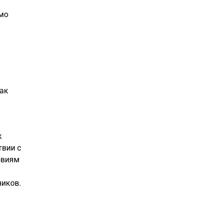
имо
как
к
твии с
овиям
ников.