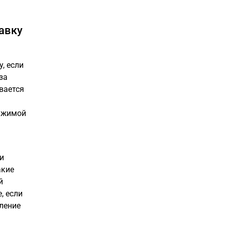
авку
, если
за
вается
тижимой
и
акие
й
, если
ление