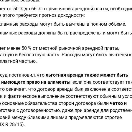
ет от 50 % до 66 % от рыночной арендной платы, необход
 этого требуется прогноз доходности:
кламные расходы могут быть вычтены в полном объеме.
екламные расходы должны быть распределены и могут быть
яет менее 50 % от местной рыночной арендной платы,
атную и бесплатную часть. Расходы могут быть вычтены 
 платной частью.
уд постановил, что
льготная аренда также может быть
, имеющего право на алименты
, если она соответствует та
о означает, что договор аренды был заключен в соответс
так и фактическое выполнение соответствуют обычным усл
о основные обязательства сторон договора были
четко и
тствии с договоренностью, даже при аренде для родствен
словий между близкими лицами предъявляются строгие
IX R 28/15).