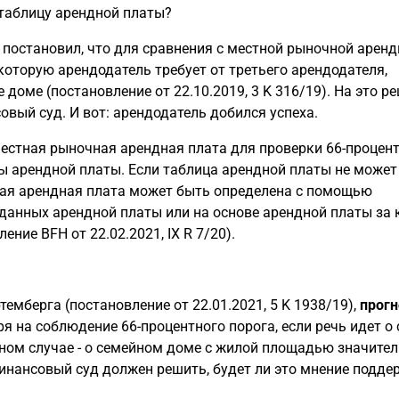
 таблицу арендной платы?
 постановил, что для сравнения с местной рыночной арен
которую арендодатель требует от третьего арендодателя,
доме (постановление от 22.10.2019, 3 K 316/19). На это р
вый суд. И вот: арендодатель добился успеха.
естная рыночная арендная плата для проверки 66-процен
ы арендной платы. Если таблица арендной платы не может
ная арендная плата может быть определена с помощью
данных арендной платы или на основе арендной платы за 
ие BFH от 22.02.2021, IX R 7/20).
мберга (постановление от 22.01.2021, 5 K 1938/19),
прогн
 на соблюдение 66-процентного порога, если речь идет о
нном случае - о семейном доме с жилой площадью значите
финансовый суд должен решить, будет ли это мнение подде