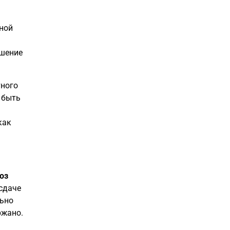
дной
ешение
тного
 быть
как
оз
 сдаче
льно
ржано.