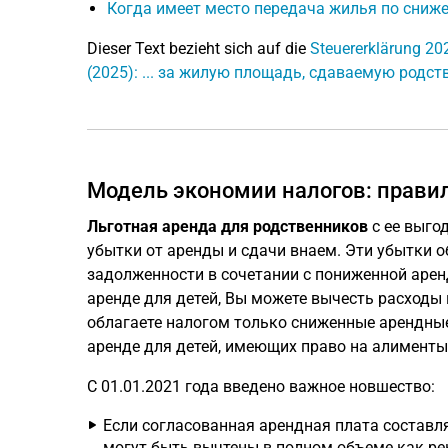
Когда имеет место передача жилья по сниже
Dieser Text bezieht sich auf die
Steuererklärung 20
(2025): ... за жилую площадь, сдаваемую родс
Модель экономии налогов: прави
Льготная аренда для родственников
с ее выго
убытки от аренды и сдачи внаем. Эти убытки 
задолженности в сочетании с пониженной аре
аренде для детей, Вы можете вычесть расходы
облагаете налогом только сниженные арендны
аренде для детей, имеющих право на алименты
С 01.01.2021 года введено важное новшество:
Если согласованная арендная плата составл
могут быть вычтены в полном объеме как р