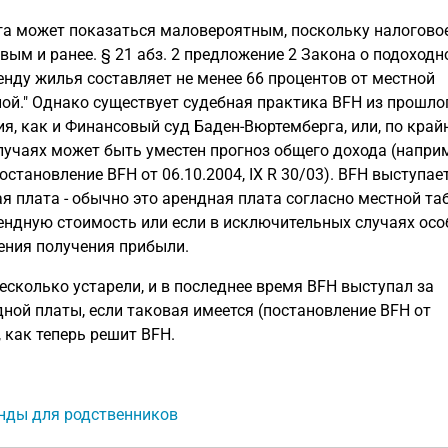
га может показаться маловероятным, поскольку налогово
вым и ранее. § 21 абз. 2 предложение 2 Закона о подоход
ренду жилья составляет не менее 66 процентов от местной
ой." Однако существует судебная практика BFH из прошлог
я, как и Финансовый суд Баден-Вюртемберга, или, по край
лучаях может быть уместен прогноз общего дохода (напри
постановление BFH от 06.10.2004, IX R 30/03). BFH выступае
я плата - обычно это арендная плата согласно местной та
рендную стоимость или если в исключительных случаях ос
ения получения прибыли.
сколько устарели, и в последнее время BFH выступал за
ной платы, если таковая имеется (постановление BFH от
, как теперь решит BFH.
енды для родственников