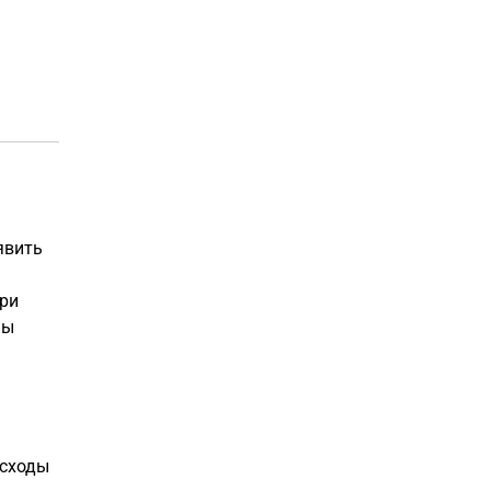
явить
ри
Вы
асходы