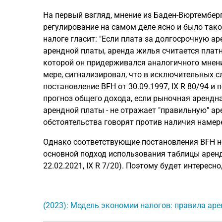
На первый взгляд, мнение из Баден-Вюртембер
регулирование на самом деле ясно и было тако
налоге гласит: "Если плата за долгосрочную а
арендной платы, аренда жилья считается платн
которой он придерживался аналогичного мнени
мере, сигнализировал, что в исключительных с
постановление BFH от 30.09.1997, IX R 80/94 и 
прогноз общего дохода, если рыночная арендна
арендной платы - не отражает "правильную" а
обстоятельства говорят против наличия намер
Однако соответствующие постановления BFH не
основной подход использования таблицы аренд
22.02.2021, IX R 7/20). Поэтому будет интересно
(2023): Модель экономии налогов: правила ар