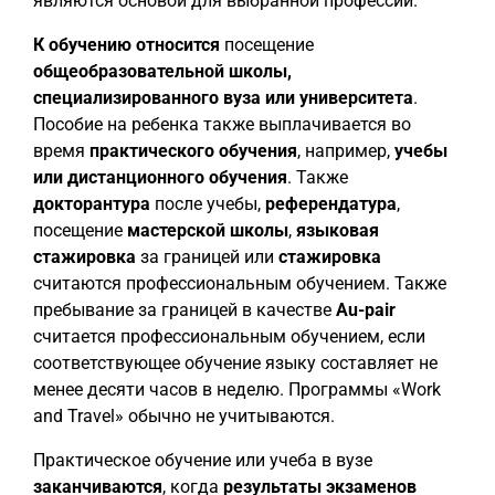
являются основой для выбранной профессии.
К обучению относится
посещение
общеобразовательной школы,
специализированного вуза или университета
.
Пособие на ребенка также выплачивается во
время
практического обучения
, например,
учебы
или дистанционного обучения
. Также
докторантура
после учебы,
референдатура
,
посещение
мастерской школы
,
языковая
стажировка
за границей или
стажировка
считаются профессиональным обучением. Также
пребывание за границей в качестве
Au-pair
считается профессиональным обучением, если
соответствующее обучение языку составляет не
менее десяти часов в неделю. Программы «Work
and Travel» обычно не учитываются.
Практическое обучение или учеба в вузе
заканчиваются
, когда
результаты экзаменов