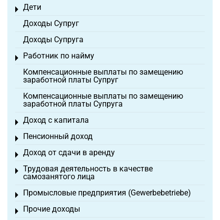
Дети
Toggle menu
Доходы Супруг
Доходы Супруга
Работник по найму
Toggle menu
Компенсационные выплаты по замещению
заработной платы Супруг
Компенсационные выплаты по замещению
заработной платы Супруга
Доход с капитала
Toggle menu
Пенсионный доход
Toggle menu
Доход от сдачи в аренду
Toggle menu
Трудовая деятельность в качестве
Toggle menu
самозанятого лица
Промысловые предприятия (Gewerbebetriebe)
Toggle menu
Прочие доходы
Toggle menu