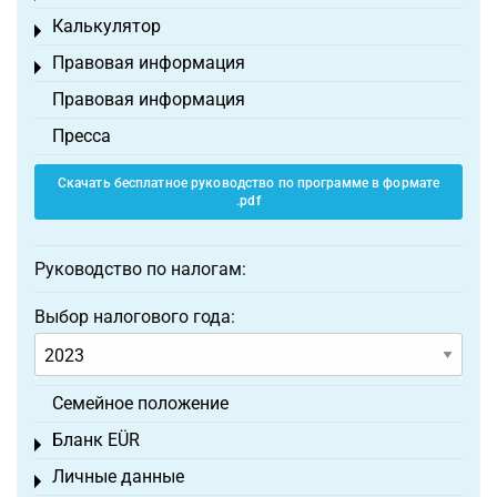
Калькулятор
Toggle menu
Правовая информация
Toggle menu
Правовая информация
Пресса
Скачать бесплатное руководство по программе в формате
.pdf
Руководство по налогам:
Выбор налогового года:
Семейное положение
Бланк EÜR
Toggle menu
Личные данные
Toggle menu