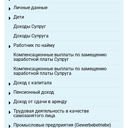
Личные данные
Toggle menu
Дети
Toggle menu
Доходы Супруг
Доходы Супруга
Работник по найму
Toggle menu
Компенсационные выплаты по замещению
заработной платы Супруг
Компенсационные выплаты по замещению
заработной платы Супруга
Доход с капитала
Toggle menu
Пенсионный доход
Toggle menu
Доход от сдачи в аренду
Toggle menu
Трудовая деятельность в качестве
Toggle menu
самозанятого лица
Промысловые предприятия (Gewerbebetriebe)
Toggle menu