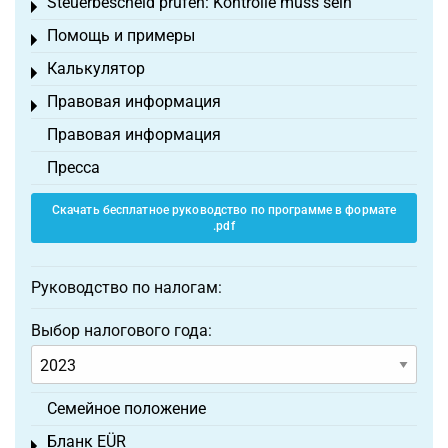
Steuerbescheid prüfen: Kontrolle muss sein
Toggle menu
Помощь и примеры
Toggle menu
Калькулятор
Toggle menu
Правовая информация
Toggle menu
Правовая информация
Пресса
Скачать бесплатное руководство по программе в формате
.pdf
Руководство по налогам:
Выбор налогового года:
Семейное положение
Бланк EÜR
Toggle menu