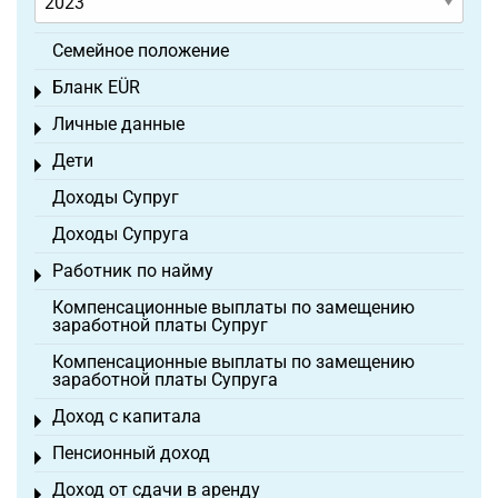
Семейное положение
Бланк EÜR
Toggle menu
Личные данные
Toggle menu
Дети
Toggle menu
Доходы Супруг
Доходы Супруга
Работник по найму
Toggle menu
Компенсационные выплаты по замещению
заработной платы Супруг
Компенсационные выплаты по замещению
заработной платы Супруга
Доход с капитала
Toggle menu
Пенсионный доход
Toggle menu
Доход от сдачи в аренду
Toggle menu