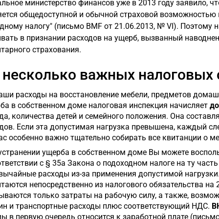
льное министерство финансов уже в 2013 году заявило, ч
яется общедоступной и обычной страховой возможностью в
дному налогу" (письмо BMF от 21.06.2013, № VI). Поэтому
вать в признании расходов на ущерб, вызванный наводнени
тарного страхования.
 несколько важных налоговых 
аши расходы на восстановление мебели, предметов домашн
ба в собственном доме налоговая инспекция начисляет
до
да, количества детей и семейного положения. Она составл
дов. Если эта допустимая нагрузка превышена, каждый с
ас особенно важно тщательно собирать все квитанции о меди
устранении ущерба в собственном доме Вы можете воспо
ответствии с § 35a Закона о подоходном налоге на ту часть
вычайные расходы из-за применения допустимой нагрузки. 
таются непосредственно из налогового обязательства на 2
ываются только затраты на рабочую силу, а также, возмож
н и транспортные расходы плюс соответствующий НДС.
В
ы в первую очередь относится к заработной плате (письмо BMF