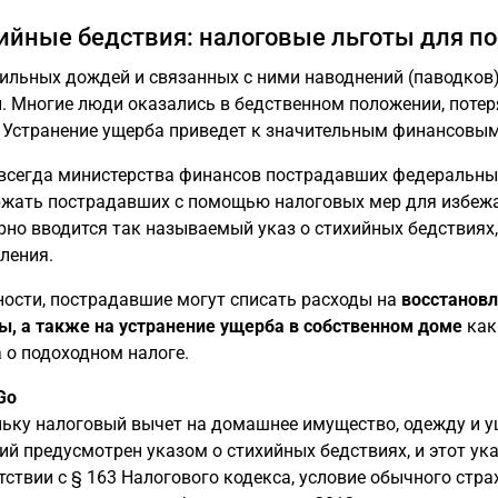
ийные бедствия: налоговые льготы для п
сильных дождей и связанных с ними наводнений (паводков
. Многие люди оказались в бедственном положении, потер
 Устранение ущерба приведет к значительным финансовым
всегда министерства финансов пострадавших федеральных
жать пострадавших с помощью налоговых мер для избежа
рно вводится так называемый указ о стихийных бедствиях
ления.
ности, пострадавшие могут списать расходы на
восстановл
, а также на устранение ущерба в собственном доме
как
 о подоходном налоге.
Go
ьку налоговый вычет на домашнее имущество, одежду и у
ий предусмотрен указом о стихийных бедствиях, и этот ук
тствии с § 163 Налогового кодекса, условие обычного стр