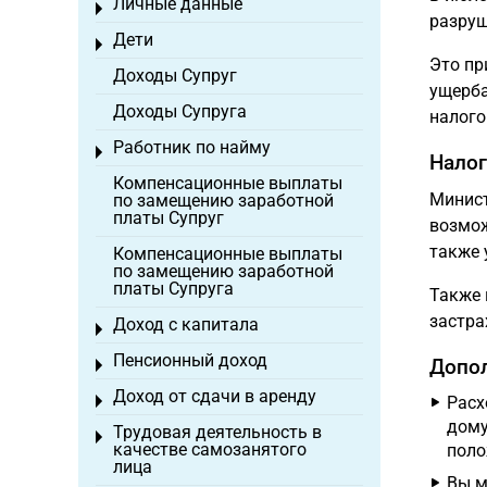
Личные данные
Toggle menu
разруш
Дети
Toggle menu
Это пр
Доходы Супруг
ущерба
Доходы Супруга
налого
Работник по найму
Toggle menu
Налог
Компенсационные выплаты
Минист
по замещению заработной
платы Супруг
возмож
также 
Компенсационные выплаты
по замещению заработной
платы Супруга
Также 
застра
Доход с капитала
Toggle menu
Пенсионный доход
Допол
Toggle menu
Доход от сдачи в аренду
Toggle menu
Расх
дому
Трудовая деятельность в
Toggle menu
качестве самозанятого
поло
лица
Вы м