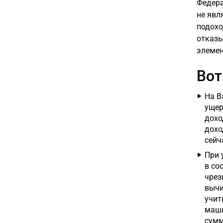
Федера
не явл
подохо
отказы
элемен
Вот
На В
ущер
дохо
дохо
сейч
При 
в со
чрез
вычи
учит
маши
сумм