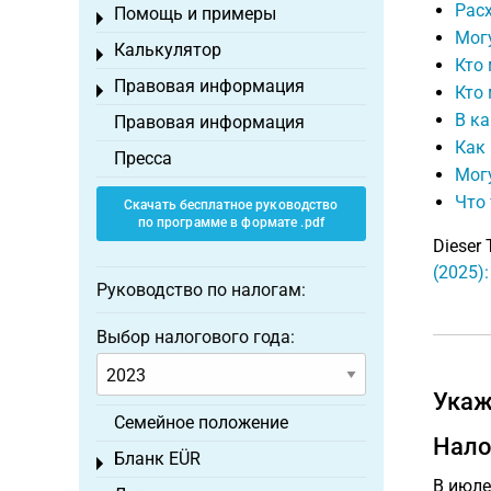
Расх
Помощь и примеры
Toggle menu
Могу
Калькулятор
Toggle menu
Кто
Правовая информация
Toggle menu
Кто
В ка
Правовая информация
Как
Пресса
Могу
Что
Скачать бесплатное руководство
по программе в формате .pdf
Dieser 
(2025)
Руководство по налогам:
Выбор налогового года:
Укаж
Семейное положение
Нало
Бланк EÜR
Toggle menu
В июле