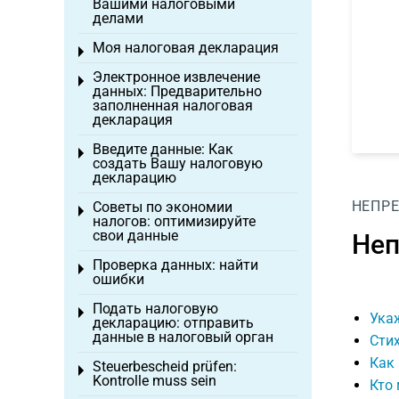
Вашими налоговыми
делами
Моя налоговая декларация
Toggle menu
Электронное извлечение
Toggle menu
данных: Предварительно
заполненная налоговая
декларация
Введите данные: Как
Toggle menu
создать Вашу налоговую
декларацию
НЕПР
Советы по экономии
Toggle menu
налогов: оптимизируйте
свои данные
Неп
Проверка данных: найти
Toggle menu
ошибки
Подать налоговую
Toggle menu
Укаж
декларацию: отправить
данные в налоговый орган
Сти
Как 
Steuerbescheid prüfen:
Toggle menu
Kontrolle muss sein
Кто