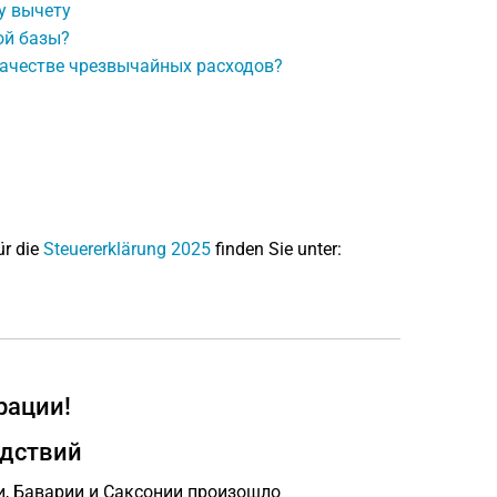
у вычету
ой базы?
качестве чрезвычайных расходов?
ür die
Steuererklärung 2025
finden Sie unter:
рации!
едствий
и, Баварии и Саксонии произошло