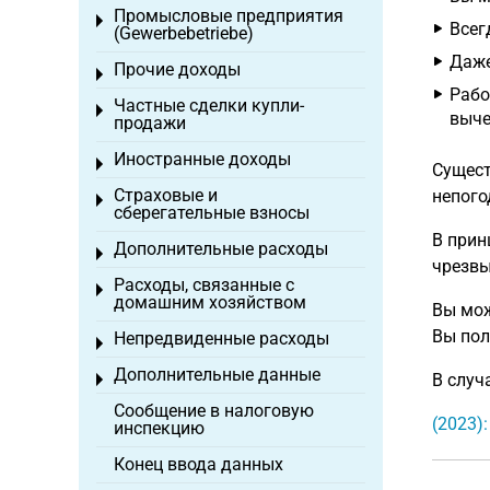
Промысловые предприятия
Toggle menu
Всег
(Gewerbebetriebe)
Даже
Прочие доходы
Toggle menu
Рабо
Частные сделки купли-
Toggle menu
выче
продажи
Иностранные доходы
Toggle menu
Сущест
Страховые и
непого
Toggle menu
сберегательные взносы
В прин
Дополнительные расходы
Toggle menu
чрезвы
Расходы, связанные с
Toggle menu
домашним хозяйством
Вы мож
Вы пол
Непредвиденные расходы
Toggle menu
Дополнительные данные
В случ
Toggle menu
Сообщение в налоговую
(2023)
инспекцию
Конец ввода данных