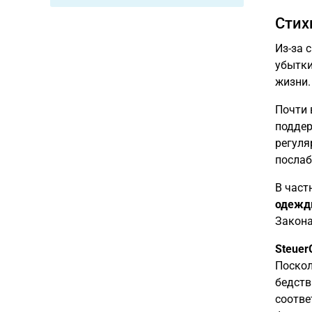
Стих
Из-за 
убытки
жизни.
Почти 
поддер
регуля
послаб
В част
одежды
Закона
Steuer
Поскол
бедств
соотве