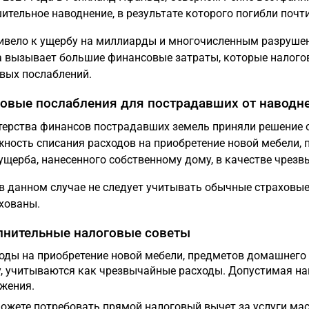
ительное наводнение, в результате которого погибли почти
ивело к ущербу на миллиарды и многочисленным разруше
 вызывает большие финансовые затраты, которые налого
вых послаблений.
овые послабления для пострадавших от наводн
ерства финансов пострадавших земель приняли решение о
ность списания расходов на приобретение новой мебели, 
ущерба, нанесенного собственному дому, в качестве чрезв
в данном случае не следует учитывать обычные страховые
хованы.
нительные налоговые советы
оды на приобретение новой мебели, предметов домашнего 
, учитываются как чрезвычайные расходы. Допустимая наг
жения.
ожете потребовать прямой налоговый вычет за услуги маст