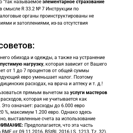
то "так называемое
элементарное страхование
 смысле R 33.2 № 7 Инструкции по
 налоговые органы проинструктированы не
ями и затоплениями, из-за отсутствия
советов:
его обихода и одежды, а также на устранение
пустимую нагрузку
, которая зависит от Вашего
яет от 1 до 7 процентов от общей суммы
ледующий евро уменьшает налог. Поэтому
цинских расходах, на врача и аптеку и т. д.!
льзоваться прямым вычетом за
услуги мастеров
 расходов, которая не учитывается как
Это означает: расходы до 6.000 евро
0 %, максимум 1.200 евро. Однако здесь
но, выставленные счета за использование
НИМАНИЕ:
Предполагается, что эта часть
 от 09.11.2016, BStBl. 2016 I S. 1213, Tz. 32).