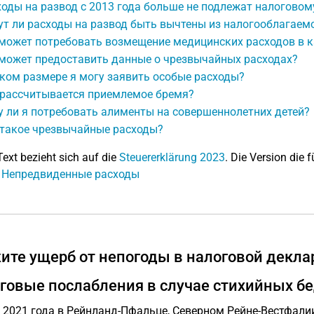
оды на развод с 2013 года больше не подлежат налоговом
т ли расходы на развод быть вычтены из налогооблагаем
 может потребовать возмещение медицинских расходов в 
 может предоставить данные о чрезвычайных расходах?
ком размере я могу заявить особые расходы?
 рассчитывается приемлемое бремя?
 ли я потребовать алименты на совершеннолетних детей?
 такое чрезвычайные расходы?
Text bezieht sich auf die
Steuererklärung 2023
. Die Version die f
: Непредвиденные расходы
ите ущерб от непогоды в налоговой декла
говые послабления в случае стихийных б
 2021 года в Рейнланд-Пфальце, Северном Рейне-Вестфали