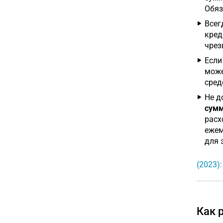
Обяз
Всег
кред
чрез
Если
може
средс
Не д
сум
расх
ежем
для 
(2023)
Как 