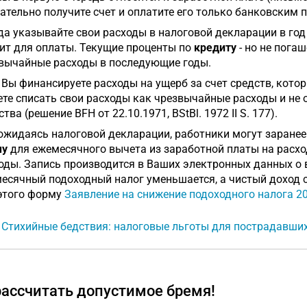
ательно получите счет и оплатите его только банковским 
да указывайте свои расходы в налоговой декларации в год
ит для оплаты. Текущие проценты по
кредиту
- но не пога
вычайные расходы в последующие годы.
 Вы финансируете расходы на ущерб за счет средств, кото
те списать свои расходы как чрезвычайные расходы и не 
тва (решение BFH от 22.10.1971, BStBl. 1972 II S. 177).
ожидаясь налоговой декларации, работники могут заране
му
для ежемесячного вычета из заработной платы на расх
оды. Запись производится в Ваших электронных данных о 
есячный подоходный налог уменьшается, а чистый доход с
этого форму
Заявление на снижение подоходного налога 2
: Стихийные бедствия: налоговые льготы для пострадавши
рассчитать допустимое бремя!