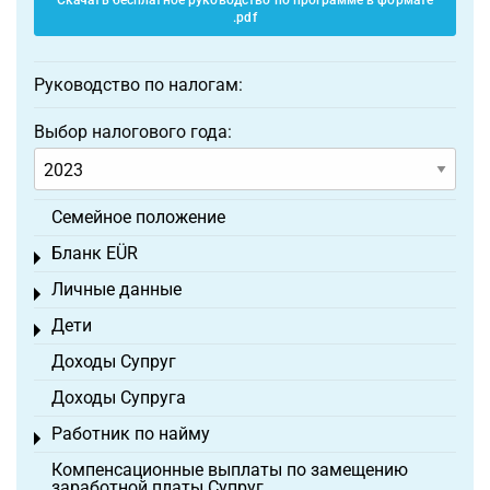
Скачать бесплатное руководство по программе в формате
.pdf
Руководство по налогам:
Выбор налогового года:
Семейное положение
Бланк EÜR
Toggle menu
Личные данные
Toggle menu
Дети
Toggle menu
Доходы Супруг
Доходы Супруга
Работник по найму
Toggle menu
Компенсационные выплаты по замещению
заработной платы Супруг