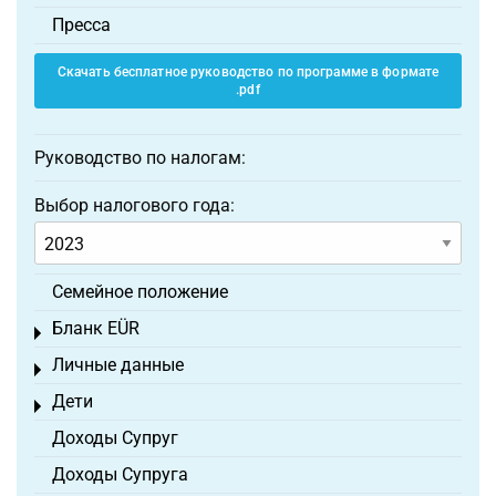
Пресса
Скачать бесплатное руководство по программе в формате
.pdf
Руководство по налогам:
Выбор налогового года:
Семейное положение
Бланк EÜR
Toggle menu
Личные данные
Toggle menu
Дети
Toggle menu
Доходы Супруг
Доходы Супруга