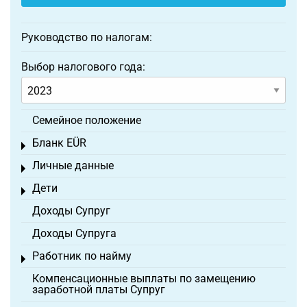
Руководство по налогам:
Выбор налогового года:
Семейное положение
Бланк EÜR
Toggle menu
Личные данные
Toggle menu
Дети
Toggle menu
Доходы Супруг
Доходы Супруга
Работник по найму
Toggle menu
Компенсационные выплаты по замещению
заработной платы Супруг