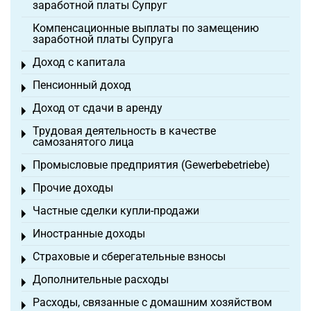
заработной платы Супруг
Компенсационные выплаты по замещению
заработной платы Супруга
Доход с капитала
Toggle menu
Пенсионный доход
Toggle menu
Доход от сдачи в аренду
Toggle menu
Трудовая деятельность в качестве
Toggle menu
самозанятого лица
Промысловые предприятия (Gewerbebetriebe)
Toggle menu
Прочие доходы
Toggle menu
Частные сделки купли-продажи
Toggle menu
Иностранные доходы
Toggle menu
Страховые и сберегательные взносы
Toggle menu
Дополнительные расходы
Toggle menu
Расходы, связанные с домашним хозяйством
Toggle menu