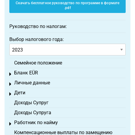
Скачать бесплатное руководство по программе в формате
.pdf
Руководство по налогам:
Выбор налогового года:
Семейное положение
Бланк EÜR
Toggle menu
Личные данные
Toggle menu
Дети
Toggle menu
Доходы Супруг
Доходы Супруга
Работник по найму
Toggle menu
Компенсационные выплаты по замещению