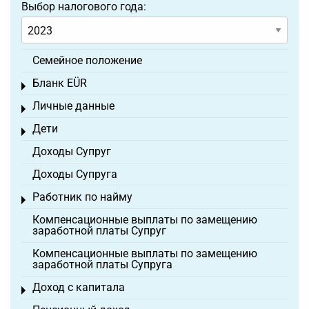
Выбор налогового года:
Семейное положение
Бланк EÜR
Toggle menu
Личные данные
Toggle menu
Дети
Toggle menu
Доходы Супруг
Доходы Супруга
Работник по найму
Toggle menu
Компенсационные выплаты по замещению
заработной платы Супруг
Компенсационные выплаты по замещению
заработной платы Супруга
Доход с капитала
Toggle menu