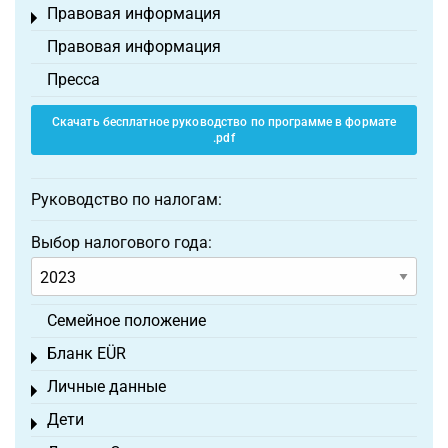
Правовая информация
Toggle menu
Правовая информация
Пресса
Скачать бесплатное руководство по программе в формате
.pdf
Руководство по налогам:
Выбор налогового года:
Семейное положение
Бланк EÜR
Toggle menu
Личные данные
Toggle menu
Дети
Toggle menu