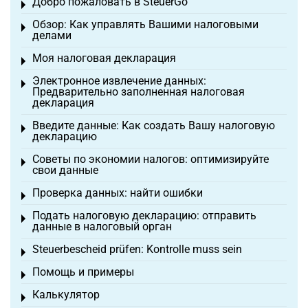
Добро пожаловать в SteuerGo
Toggle menu
Обзор: Как управлять Вашими налоговыми
Toggle menu
делами
Моя налоговая декларация
Toggle menu
Электронное извлечение данных:
Toggle menu
Предварительно заполненная налоговая
декларация
Введите данные: Как создать Вашу налоговую
Toggle menu
декларацию
Советы по экономии налогов: оптимизируйте
Toggle menu
свои данные
Проверка данных: найти ошибки
Toggle menu
Подать налоговую декларацию: отправить
Toggle menu
данные в налоговый орган
Steuerbescheid prüfen: Kontrolle muss sein
Toggle menu
Помощь и примеры
Toggle menu
Калькулятор
Toggle menu