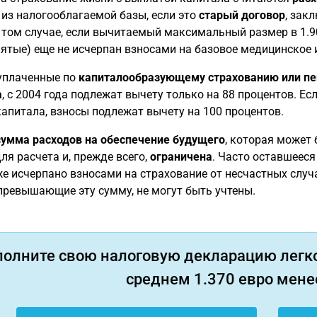
из налогооблагаемой базы, если это
старый договор
, зак
 том случае, если вычитаемый максимальный размер в 1.90
ятые) еще не исчерпан взносами на базовое медицинское 
уплаченные по
капиталообразующему страхованию или пе
а
, с 2004 года подлежат вычету только на 88 процентов. Е
апитала, взносы подлежат вычету на 100 процентов.
сумма расходов на обеспечение будущего
, которая может 
ля расчета и, прежде всего,
ограничена
. Часто оставшеес
е исчерпано взносами на страхование от несчастных случ
превышающие эту сумму, не могут быть учтены.
полните свою налоговую декларацию легко
среднем 1.370 евро менее