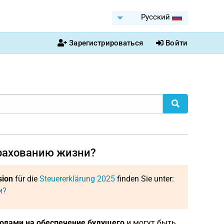
Pусский
Зарегистрироваться
Войти
страхованию жизни?
sion
für die
Steuererklärung 2025
finden Sie unter:
и?
одами на обеспечение будущего
и могут быть