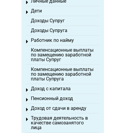
Личные данные
Toggle menu
Дети
Toggle menu
Доходы Супруг
Доходы Супруга
Работник по найму
Toggle menu
Компенсационные выплаты
по замещению заработной
платы Супруг
Компенсационные выплаты
по замещению заработной
платы Супруга
Доход с капитала
Toggle menu
Пенсионный доход
Toggle menu
Доход от сдачи в аренду
Toggle menu
Трудовая деятельность в
Toggle menu
качестве самозанятого
лица