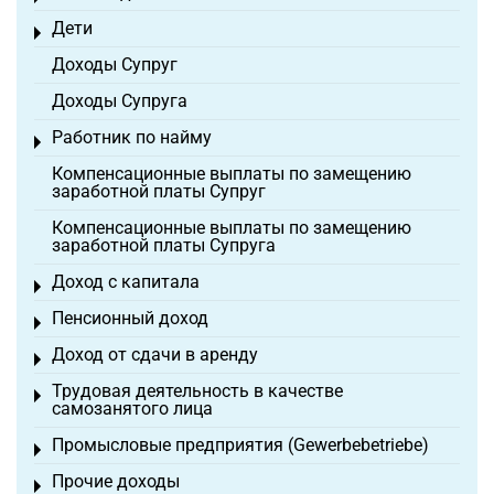
Дети
Toggle menu
Доходы Супруг
Доходы Супруга
Работник по найму
Toggle menu
Компенсационные выплаты по замещению
заработной платы Супруг
Компенсационные выплаты по замещению
заработной платы Супруга
Доход с капитала
Toggle menu
Пенсионный доход
Toggle menu
Доход от сдачи в аренду
Toggle menu
Трудовая деятельность в качестве
Toggle menu
самозанятого лица
Промысловые предприятия (Gewerbebetriebe)
Toggle menu
Прочие доходы
Toggle menu