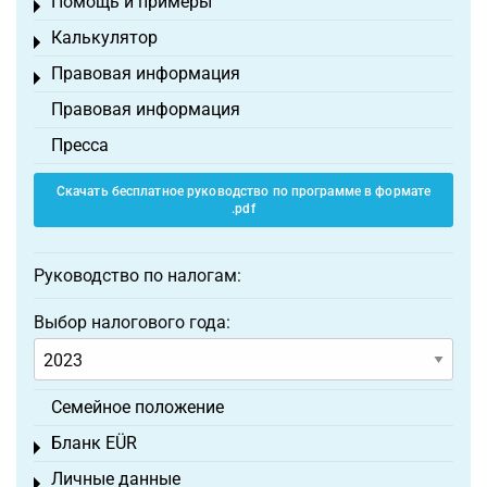
Помощь и примеры
Toggle menu
Калькулятор
Toggle menu
Правовая информация
Toggle menu
Правовая информация
Пресса
Скачать бесплатное руководство по программе в формате
.pdf
Руководство по налогам:
Выбор налогового года:
Семейное положение
Бланк EÜR
Toggle menu
Личные данные
Toggle menu