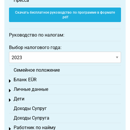
Пресса
Скачать бесплатное руководство по программе в формате
.pdf
Руководство по налогам:
Выбор налогового года:
Семейное положение
Бланк EÜR
Toggle menu
Личные данные
Toggle menu
Дети
Toggle menu
Доходы Супруг
Доходы Супруга
Работник по найму
Toggle menu